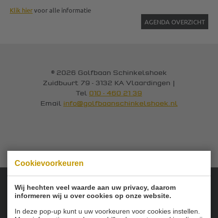
Klik hier
voor alle informatie
AGENDA OVERZICHT
© 2026 Golfbaan Schinkelshoek
Zuidbuurt 79 - 3132 KA Vlaardingen
|
Tel
010 - 460 21 39
Email
info@golfbaanschinkelshoek.nl
Cookievoorkeuren
Wij hechten veel waarde aan uw privacy, daarom
informeren wij u over cookies op onze website.
Onze sponsoren:
In deze pop-up kunt u uw voorkeuren voor cookies instellen.