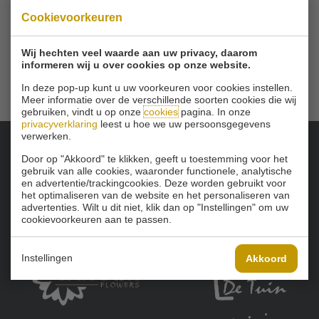
Tel
010 - 460 21 39
Cookievoorkeuren
Email
info@golfbaanschinkelshoek.nl
Wij hechten veel waarde aan uw privacy, daarom
informeren wij u over cookies op onze website.
In deze pop-up kunt u uw voorkeuren voor cookies instellen.
Meer informatie over de verschillende soorten cookies die wij
gebruiken, vindt u op onze
cookies
pagina. In onze
privacyverklaring
leest u hoe we uw persoonsgegevens
verwerken.
Door op "Akkoord" te klikken, geeft u toestemming voor het
Onze sponsoren:
gebruik van alle cookies, waaronder functionele, analytische
en advertentie/trackingcookies. Deze worden gebruikt voor
het optimaliseren van de website en het personaliseren van
advertenties. Wilt u dit niet, klik dan op "Instellingen" om uw
cookievoorkeuren aan te passen.
Instellingen
Akkoord