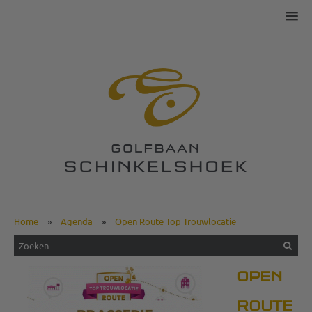
Home
»
Agenda
»
Open Route Top Trouwlocatie
OPEN
ROUTE