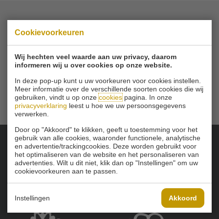
© 2026 Golfbaan Schinkelshoek
Cookievoorkeuren
Zuidbuurt 79 - 3132 KA Vlaardingen
|
Tel
010 - 460 21 39
Wij hechten veel waarde aan uw privacy, daarom
Email
info@golfbaanschinkelshoek.nl
informeren wij u over cookies op onze website.
In deze pop-up kunt u uw voorkeuren voor cookies instellen.
Meer informatie over de verschillende soorten cookies die wij
gebruiken, vindt u op onze
cookies
pagina. In onze
privacyverklaring
leest u hoe we uw persoonsgegevens
verwerken.
Door op "Akkoord" te klikken, geeft u toestemming voor het
gebruik van alle cookies, waaronder functionele, analytische
en advertentie/trackingcookies. Deze worden gebruikt voor
Onze sponsoren:
het optimaliseren van de website en het personaliseren van
advertenties. Wilt u dit niet, klik dan op "Instellingen" om uw
cookievoorkeuren aan te passen.
Instellingen
Akkoord