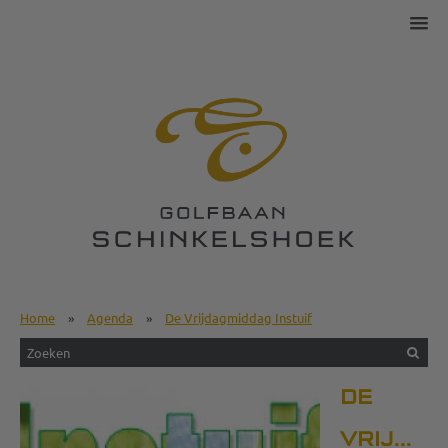
Home
»
Agenda
»
De Vrijdagmiddag Instuif
DE
VRIJDAG