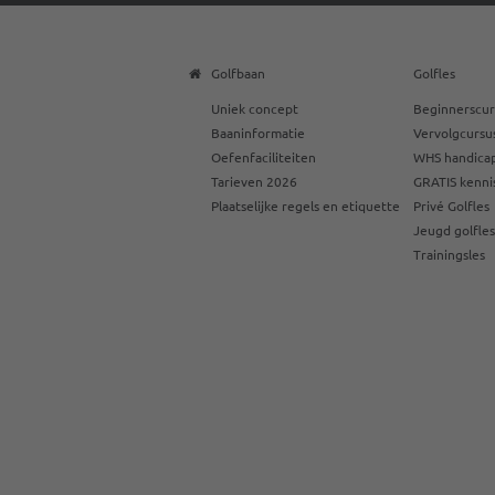
Golfbaan
Golfles
Uniek concept
Beginnerscur
Baaninformatie
Vervolgcursu
Oefenfaciliteiten
WHS handicap
Tarieven 2026
GRATIS kenni
Plaatselijke regels en etiquette
Privé Golfles
Jeugd golfle
Trainingsles