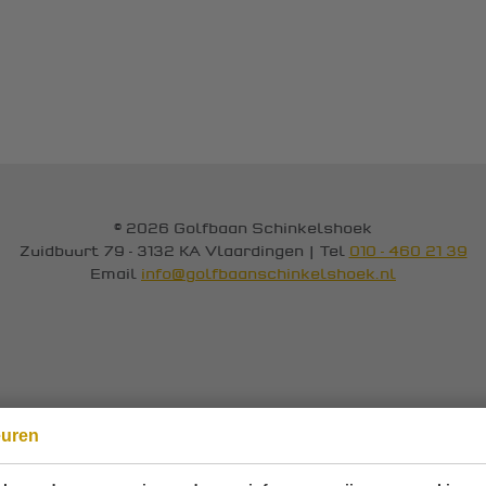
© 2026 Golfbaan Schinkelshoek
Zuidbuurt 79 - 3132 KA Vlaardingen
|
Tel
010 - 460 21 39
Email
info@golfbaanschinkelshoek.nl
euren
Onze sponsoren: