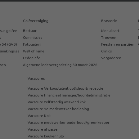
Golfvereniging
Brasserie
sus golfen
Bestuur
Menukaart
s
Commissies
Trouwen
 54 (GVB)
Fotogalerij
Feesten en partijen
smakingsles
Wall of Fame
Clinics
Ledeninfo
Vergaderen
ssen
Algemene ledenvergadering 30 maart 2026
Vacatures
Vacature Verkooptalent golfshop & receptie
Vacature financieel manager/hoofdadministratie
Vacature zelfstandig werkend kok
Vacature 1e medewerker bediening
Vacature Kok
Vacature medewerker onderhoud/greenkeeper
Vacature afwasser
Vacature keukenhulp