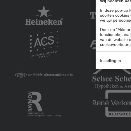
Wij hechten vee
In deze pop-up k
soorten cookies 
we uw persoons
Door op "Akkoord
functionele, ana
van de website en
cookievoorkeure
Instellingen