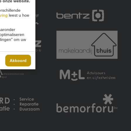
p onze website.
rschillende
aring
leest u hoe
waaronder
 optimaliseren
ellingen" om uw
Akkoord