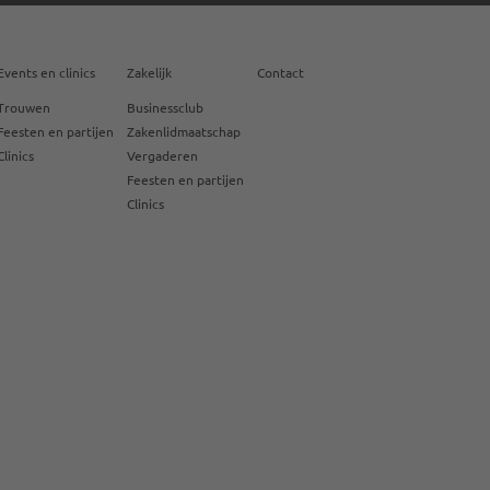
Events en clinics
Zakelijk
Contact
Trouwen
Businessclub
Feesten en partijen
Zakenlidmaatschap
Clinics
Vergaderen
Feesten en partijen
Clinics