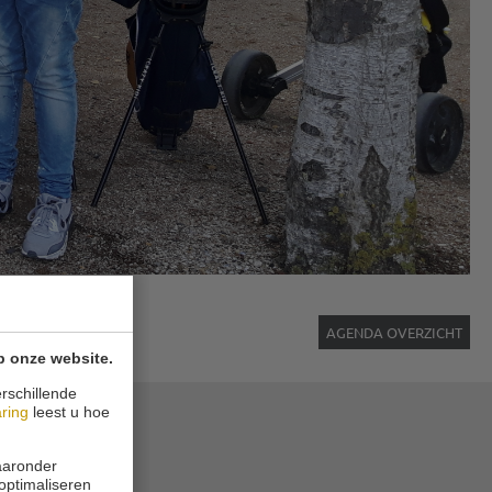
AGENDA OVERZICHT
p onze website.
rschillende
aring
leest u hoe
waaronder
 optimaliseren