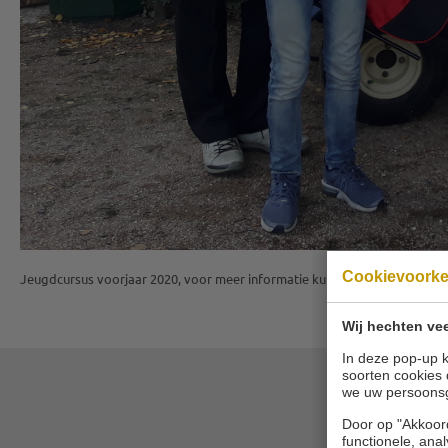
Cookievoork
Jeugdcursus voorjaar 2020, voor meer informatie kunt u bij de receptie te
Wij hechten vee
In deze pop-up k
soorten cookies 
we uw persoons
Door op "Akkoord
functionele, ana