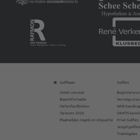
Golfbaan
Golfles
Uniek concept
Beginnerscur
Baaninformatie
Vervolgcursu
Oefenfaciliteiten
WHS handicap
Tarieven 2026
GRATIS kenni
Plaatselijke regels en etiquette
Privé Golfles
Jeugd golfle
Trainingsles