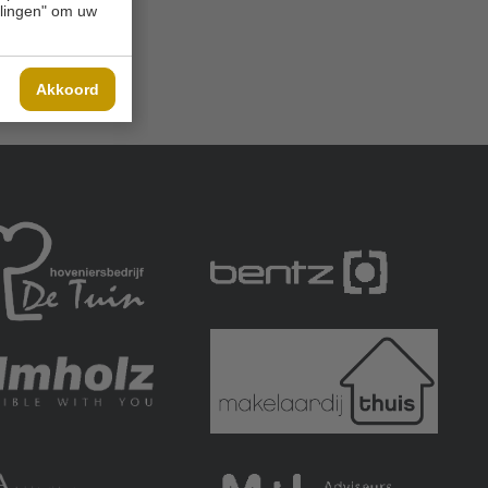
ellingen" om uw
Akkoord