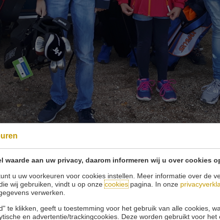
euren
recht.
l waarde aan uw privacy, daarom informeren wij u over cookies o
unt u uw voorkeuren voor cookies instellen. Meer informatie over de ve
die wij gebruiken, vindt u op onze
cookies
pagina. In onze
privacyverkl
gegevens verwerken.
© 2026 Golfbaan Schinkelshoek
" te klikken, geeft u toestemming voor het gebruik van alle cookies, 
Zuidbuurt 79 - 3132 KA Vlaardingen
|
Tel
010 - 460 21 39
lytische en advertentie/trackingcookies. Deze worden gebruikt voor het