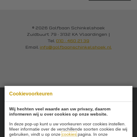
© 2026 Golfbaan Schinkelshoek
Zuidbuurt 79 - 3132 KA Vlaardingen
|
Tel
010 - 460 21 39
Email
info@golfbaanschinkelshoek.nl
Cookievoorkeuren
Onze sponsoren:
Wij hechten veel waarde aan uw privacy, daarom
informeren wij u over cookies op onze website.
In deze pop-up kunt u uw voorkeuren voor cookies instellen.
Meer informatie over de verschillende soorten cookies die wij
gebruiken, vindt u op onze
cookies
pagina. In onze