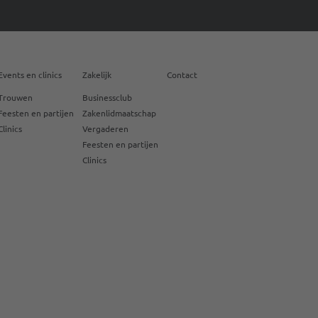
Events en clinics
Zakelijk
Contact
Trouwen
Businessclub
Feesten en partijen
Zakenlidmaatschap
Clinics
Vergaderen
Feesten en partijen
Clinics