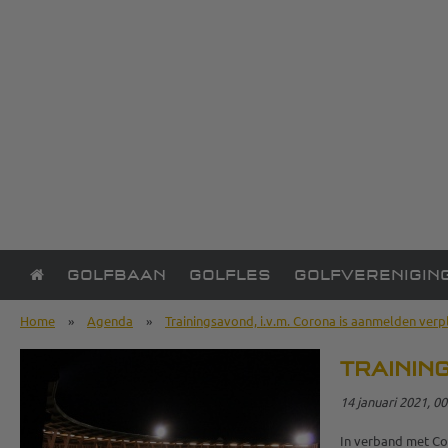
GOLFBAAN
GOLFLES
GOLFVERENIGIN
Home
»
Agenda
»
Trainingsavond, i.v.m. Corona is aanmelden verpl
TRAININ
14 januari 2021, 00
In verband met Co