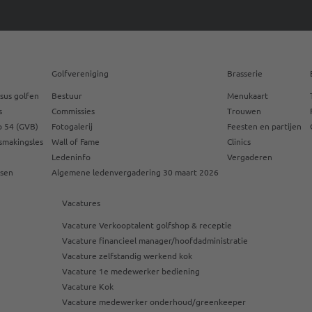
Golfvereniging
Brasserie
sus golfen
Bestuur
Menukaart
s
Commissies
Trouwen
 54 (GVB)
Fotogalerij
Feesten en partijen
smakingsles
Wall of Fame
Clinics
Ledeninfo
Vergaderen
ssen
Algemene ledenvergadering 30 maart 2026
Vacatures
Vacature Verkooptalent golfshop & receptie
Vacature financieel manager/hoofdadministratie
Vacature zelfstandig werkend kok
Vacature 1e medewerker bediening
Vacature Kok
Vacature medewerker onderhoud/greenkeeper