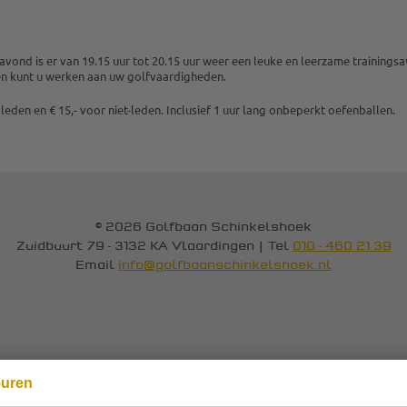
vond is er van 19.15 uur tot 20.15 uur weer een leuke en leerzame trainings
en kunt u werken aan uw golfvaardigheden.
 leden en € 15,- voor niet-leden. Inclusief 1 uur lang onbeperkt oefenballen.
© 2026 Golfbaan Schinkelshoek
Zuidbuurt 79 - 3132 KA Vlaardingen
|
Tel
010 - 460 21 39
Email
info@golfbaanschinkelshoek.nl
euren