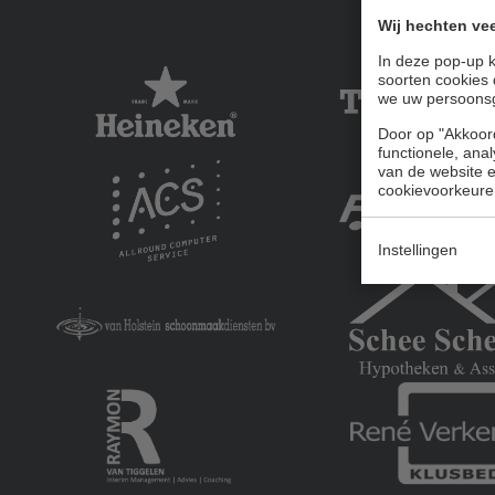
Wij hechten vee
In deze pop-up k
soorten cookies 
we uw persoons
Door op "Akkoord
functionele, ana
van de website en
cookievoorkeure
Instellingen