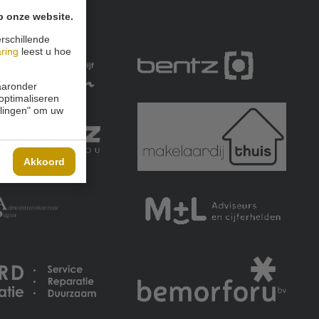
p onze website.
rschillende
aring
leest u hoe
waaronder
 optimaliseren
ellingen" om uw
Akkoord