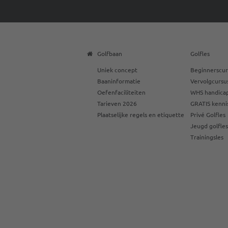
Golfbaan
Golfles
Uniek concept
Beginnerscur
Baaninformatie
Vervolgcursu
Oefenfaciliteiten
WHS handicap
Tarieven 2026
GRATIS kenni
Plaatselijke regels en etiquette
Privé Golfles
Jeugd golfle
Trainingsles