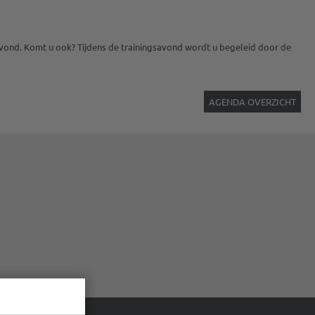
avond. Komt u ook? Tijdens de trainingsavond wordt u begeleid door de
AGENDA OVERZICHT