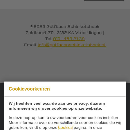
© 2026 Golfbaan Schinkelshoek
Zuidbuurt 79 - 3132 KA Vlaardingen
|
Tel
010 - 460 21 39
Email
info@golfbaanschinkelshoek.nl
Cookievoorkeuren
Onze sponsoren:
Wij hechten veel waarde aan uw privacy, daarom
informeren wij u over cookies op onze website.
In deze pop-up kunt u uw voorkeuren voor cookies instellen.
Meer informatie over de verschillende soorten cookies die wij
gebruiken, vindt u op onze
cookies
pagina. In onze