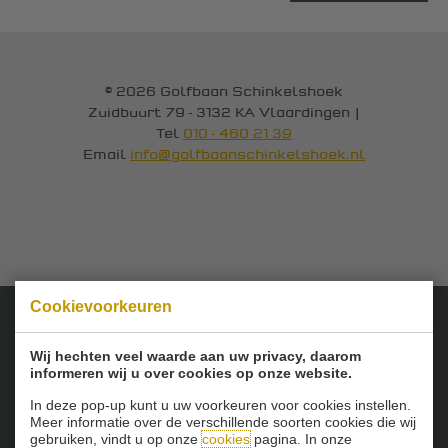
© 2026 Golfbaan Schinkelshoek
Zuidbuurt 79 - 3132 KA Vlaardingen
|
Tel
010 - 460 21 39
Email
info@golfbaanschinkelshoek.nl
Cookievoorkeuren
Onze sponsoren:
Wij hechten veel waarde aan uw privacy, daarom
informeren wij u over cookies op onze website.
In deze pop-up kunt u uw voorkeuren voor cookies instellen.
Meer informatie over de verschillende soorten cookies die wij
gebruiken, vindt u op onze
cookies
pagina. In onze