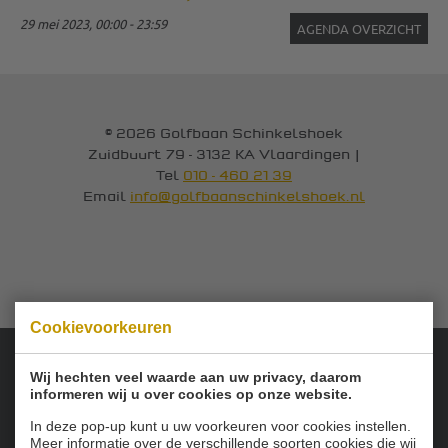
29 mei 2023, 00:00 - 23:59
AGENDA OVERZICHT
© 2026 Golfbaan Schinkelshoek
Zuidbuurt 79 - 3132 KA Vlaardingen
|
Tel
010 - 460 21 39
Email
info@golfbaanschinkelshoek.nl
Cookievoorkeuren
Wij hechten veel waarde aan uw privacy, daarom
Onze sponsoren:
informeren wij u over cookies op onze website.
In deze pop-up kunt u uw voorkeuren voor cookies instellen.
Meer informatie over de verschillende soorten cookies die wij