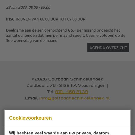
28 juni 2023, 08:00 - 09:00
INSCHRIJVEN VAN 08:00 UUR TOT 09:00 UUR
Deelname aan de seniorenochtend € 5,= per maand ongeacht het
aantal ochtenden dat men per maand speelt. Gaarne voldoen op de
3de woensdag van de maand
AGENDA OVERZICHT
© 2026 Golfbaan Schinkelshoek
Zuidbuurt 79 - 3132 KA Vlaardingen
|
Tel
010 - 460 21 39
Email
info@golfbaanschinkelshoek.nl
Cookievoorkeuren
Wij hechten veel waarde aan uw privacy, daarom