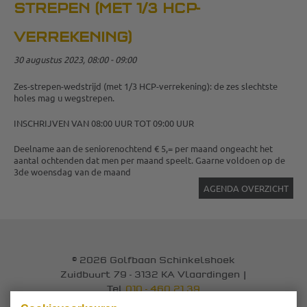
STREPEN (MET 1/3 HCP-
VERREKENING)
30 augustus 2023, 08:00 - 09:00
Zes-strepen-wedstrijd (met 1/3 HCP-verrekening): de zes slechtste
holes mag u wegstrepen.
INSCHRIJVEN VAN 08:00 UUR TOT 09:00 UUR
Deelname aan de seniorenochtend € 5,= per maand ongeacht het
aantal ochtenden dat men per maand speelt. Gaarne voldoen op de
3de woensdag van de maand
AGENDA OVERZICHT
© 2026 Golfbaan Schinkelshoek
Zuidbuurt 79 - 3132 KA Vlaardingen
|
Tel
010 - 460 21 39
Email
info@golfbaanschinkelshoek.nl