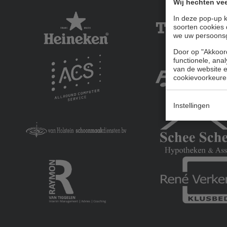
Wij hechten vee
In deze pop-up k
soorten cookies 
we uw persoons
Door op "Akkoord
functionele, ana
van de website en
cookievoorkeure
Instellingen