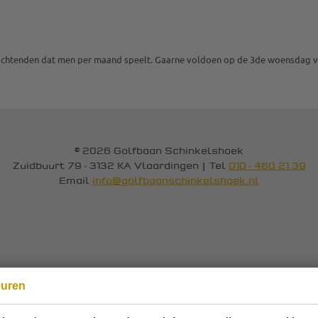
 ochtenden dat men per maand speelt. Gaarne voldoen op de 3de woensdag 
© 2026 Golfbaan Schinkelshoek
Zuidbuurt 79 - 3132 KA Vlaardingen
|
Tel
010 - 460 21 39
Email
info@golfbaanschinkelshoek.nl
euren
Onze sponsoren: