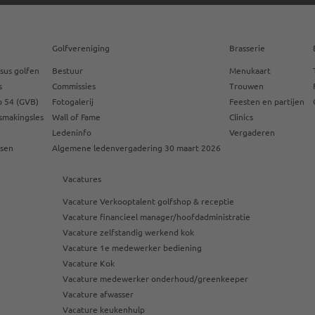
Golfvereniging
Brasserie
sus golfen
Bestuur
Menukaart
s
Commissies
Trouwen
 54 (GVB)
Fotogalerij
Feesten en partijen
smakingsles
Wall of Fame
Clinics
Ledeninfo
Vergaderen
ssen
Algemene ledenvergadering 30 maart 2026
Vacatures
Vacature Verkooptalent golfshop & receptie
Vacature financieel manager/hoofdadministratie
Vacature zelfstandig werkend kok
Vacature 1e medewerker bediening
Vacature Kok
Vacature medewerker onderhoud/greenkeeper
Vacature afwasser
Vacature keukenhulp