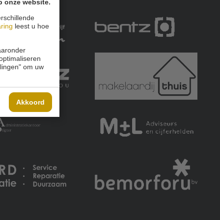
p onze website.
rschillende
aring
leest u hoe
waaronder
 optimaliseren
ellingen" om uw
Akkoord