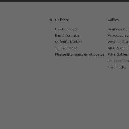
Golfbaan
Golfles
Uniek concept
Beginnerscur
Baaninformatie
Vervolgcursu
Oefenfaciliteiten
WHS handicap
Tarieven 2026
GRATIS kenni
Plaatselijke regels en etiquette
Privé Golfles
Jeugd golfle
Trainingsles