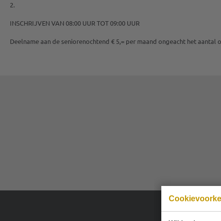
2.
INSCHRIJVEN VAN 08:00 UUR TOT 09:00 UUR
Deelname aan de seniorenochtend € 5,= per maand ongeacht het aantal
Cookievoork