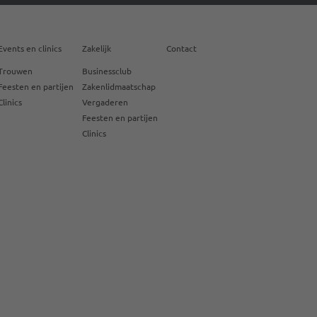
Events en clinics
Zakelijk
Contact
Trouwen
Businessclub
Feesten en partijen
Zakenlidmaatschap
Clinics
Vergaderen
Feesten en partijen
Clinics