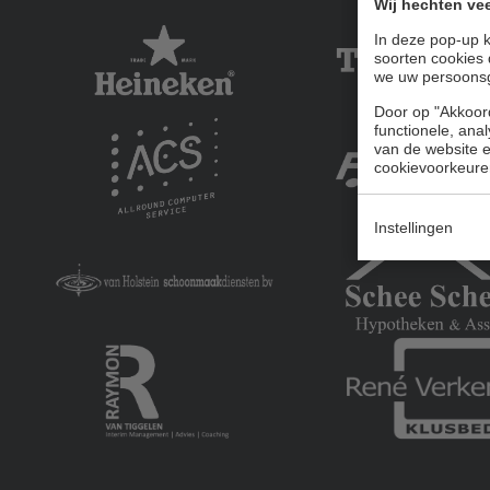
Wij hechten vee
In deze pop-up k
soorten cookies 
we uw persoons
Door op "Akkoord
functionele, ana
van de website en
cookievoorkeure
Instellingen