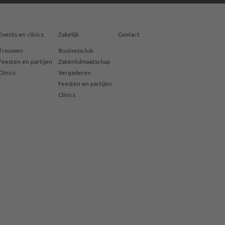
Events en clinics
Zakelijk
Contact
Trouwen
Businessclub
Feesten en partijen
Zakenlidmaatschap
Clinics
Vergaderen
Feesten en partijen
Clinics