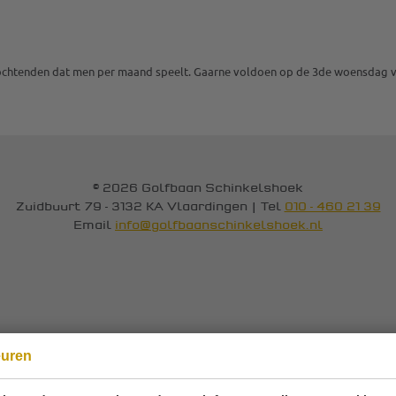
 ochtenden dat men per maand speelt. Gaarne voldoen op de 3de woensdag 
© 2026 Golfbaan Schinkelshoek
Zuidbuurt 79 - 3132 KA Vlaardingen
|
Tel
010 - 460 21 39
Email
info@golfbaanschinkelshoek.nl
euren
Onze sponsoren: