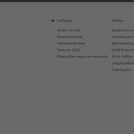
Golfbaan
Golfles
Uniek concept
Beginnerscur
Baaninformatie
Vervolgcursu
Oefenfaciliteiten
WHS handicap
Tarieven 2026
GRATIS kenni
Plaatselijke regels en etiquette
Privé Golfles
Jeugd golfle
Trainingsles