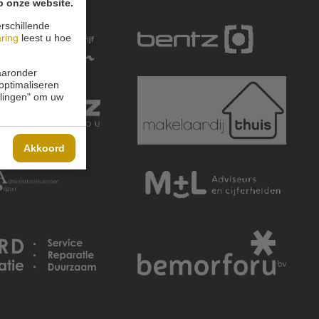
p onze website.
rschillende
aring
leest u hoe
waaronder
 optimaliseren
ellingen" om uw
Akkoord