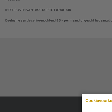
INSCHRIJVEN VAN 08:00 UUR TOT 09:00 UUR
Deelname aan de seniorenochtend € 5,= per maand ongeacht het aantal
Cookievoork