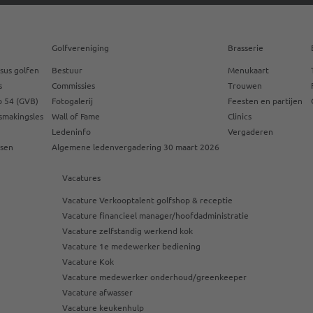
Golfvereniging
Brasserie
sus golfen
Bestuur
Menukaart
s
Commissies
Trouwen
 54 (GVB)
Fotogalerij
Feesten en partijen
smakingsles
Wall of Fame
Clinics
Ledeninfo
Vergaderen
ssen
Algemene ledenvergadering 30 maart 2026
Vacatures
Vacature Verkooptalent golfshop & receptie
Vacature financieel manager/hoofdadministratie
Vacature zelfstandig werkend kok
Vacature 1e medewerker bediening
Vacature Kok
Vacature medewerker onderhoud/greenkeeper
Vacature afwasser
Vacature keukenhulp