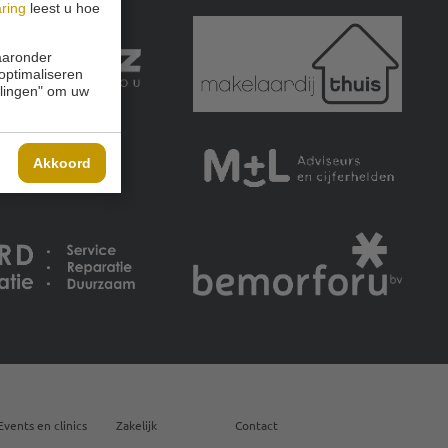
aring
leest u hoe
waaronder
 optimaliseren
ellingen" om uw
Akkoord
Events en clinics
Zakelijk
Contact