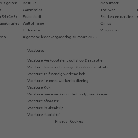
sus golfen
Bestuur
Menukaart
s
Commissies
Trouwen
 54 (GVB)
Fotogalerij
Feesten en partijen
smakingsles
Wall of Fame
Clinics
Ledeninfo
Vergaderen
ssen
Algemene ledenvergadering 30 maart 2026
Vacatures
Vacature Verkooptalent golfshop & receptie
Vacature financieel manager/hoofdadministratie
Vacature zelfstandig werkend kok
Vacature 1e medewerker bediening
Vacature Kok
Vacature medewerker onderhoud/greenkeeper
Vacature afwasser
Vacature keukenhulp
Vacature stagiair(e)
Privacy
Cookies