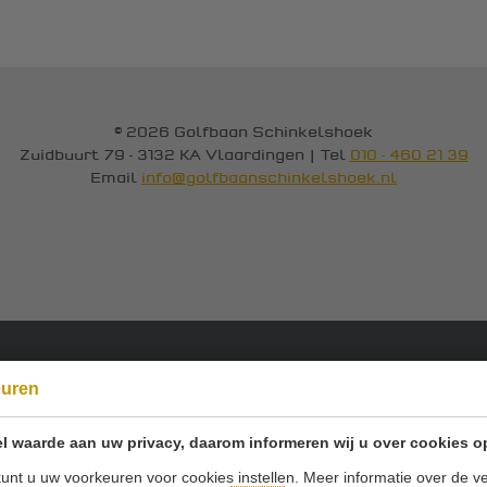
© 2026 Golfbaan Schinkelshoek
Zuidbuurt 79 - 3132 KA Vlaardingen
|
Tel
010 - 460 21 39
Email
info@golfbaanschinkelshoek.nl
Onze sponsoren:
euren
l waarde aan uw privacy, daarom informeren wij u over cookies o
unt u uw voorkeuren voor cookies instellen. Meer informatie over de ve