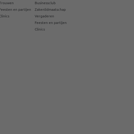
Trouwen
Businessclub
Feesten en partijen
Zakenlidmaatschap
Clinics
Vergaderen
Feesten en partijen
Clinics