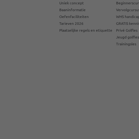
Uniek concept
Beginnerscur
Baaninformatie
Vervolgcursu
Oefenfaciliteiten
WHS handicap
Tarieven 2026
GRATIS kenni
Plaatselijke regels en etiquette
Privé Golfles
Jeugd golfle
Trainingsles