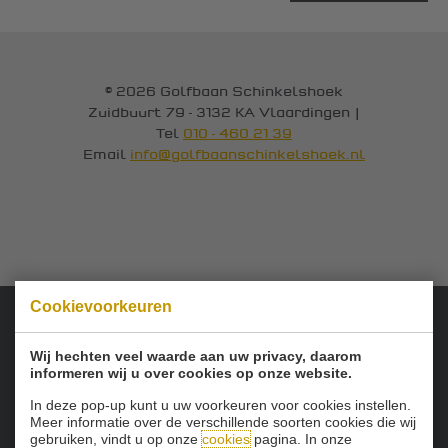
© 2026 Golfbaan Schinkelshoek
Zuidbuurt 79 - 3132 KA Vlaardingen
|
Tel
010 - 460 21 39
Email
info@golfbaanschinkelshoek.nl
Cookievoorkeuren
Onze sponsoren:
Wij hechten veel waarde aan uw privacy, daarom
informeren wij u over cookies op onze website.
In deze pop-up kunt u uw voorkeuren voor cookies instellen.
Meer informatie over de verschillende soorten cookies die wij
gebruiken, vindt u op onze
cookies
pagina. In onze