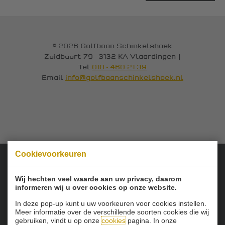
© 2026 Golfbaan Schinkelshoek
Zuidbuurt 79 - 3132 KA Vlaardingen
|
Tel
010 - 460 21 39
Email
info@golfbaanschinkelshoek.nl
Cookievoorkeuren
Onze sponsoren:
Wij hechten veel waarde aan uw privacy, daarom
informeren wij u over cookies op onze website.
In deze pop-up kunt u uw voorkeuren voor cookies instellen.
Meer informatie over de verschillende soorten cookies die wij
gebruiken, vindt u op onze
cookies
pagina. In onze