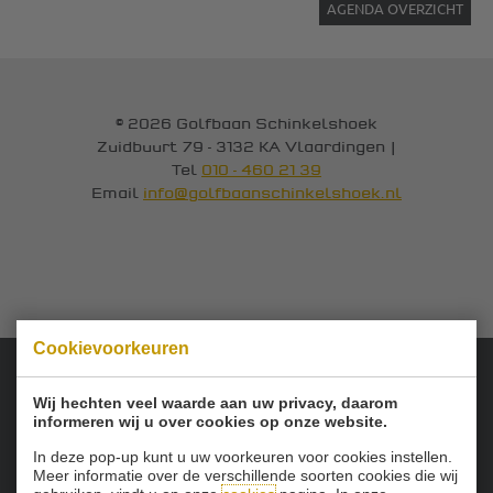
AGENDA OVERZICHT
© 2026 Golfbaan Schinkelshoek
Zuidbuurt 79 - 3132 KA Vlaardingen
|
Tel
010 - 460 21 39
Email
info@golfbaanschinkelshoek.nl
Cookievoorkeuren
Onze sponsoren:
Wij hechten veel waarde aan uw privacy, daarom
informeren wij u over cookies op onze website.
In deze pop-up kunt u uw voorkeuren voor cookies instellen.
Meer informatie over de verschillende soorten cookies die wij