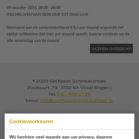
09 oktober 2024, 08:00 - 09:00
INSCHRIJVEN VAN 08:00 UUR TOT 09:00 UUR
Deelname aan de seniorenochtend € 5,= per maand ongeacht het
aantal ochtenden dat men per maand speelt. Gaarne voldoen op de
3de woensdag van de maand
AGENDA OVERZICHT
© 2026 Golfbaan Schinkelshoek
Zuidbuurt 79 - 3132 KA Vlaardingen
|
Tel
010 - 460 21 39
Email
info@golfbaanschinkelshoek.nl
Cookievoorkeuren
Wij hechten veel waarde aan uw privacy, daarom