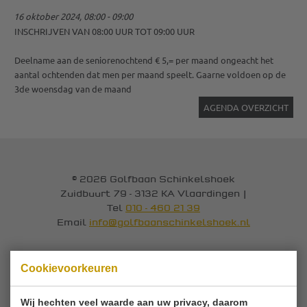
16 oktober 2024, 08:00 - 09:00
INSCHRIJVEN VAN 08:00 UUR TOT 09:00 UUR
Deelname aan de seniorenochtend € 5,= per maand ongeacht het
aantal ochtenden dat men per maand speelt. Gaarne voldoen op de
3de woensdag van de maand
AGENDA OVERZICHT
© 2026 Golfbaan Schinkelshoek
Zuidbuurt 79 - 3132 KA Vlaardingen
|
Tel
010 - 460 21 39
Email
info@golfbaanschinkelshoek.nl
Cookievoorkeuren
Wij hechten veel waarde aan uw privacy, daarom