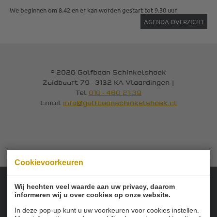
We beginnen om 8.42 en er kan worden gestart tot 9.30 uur
AGENDA OVERZICHT
© 2026 Golfbaan Schinkelshoek
Zuidbuurt 79 - 3132 KA Vlaardingen
|
Tel
010 - 460 21 39
Email
info@golfbaanschinkelshoek.nl
Cookievoorkeuren
Wij hechten veel waarde aan uw privacy, daarom
informeren wij u over cookies op onze website.
Onze sponsoren:
In deze pop-up kunt u uw voorkeuren voor cookies instellen.