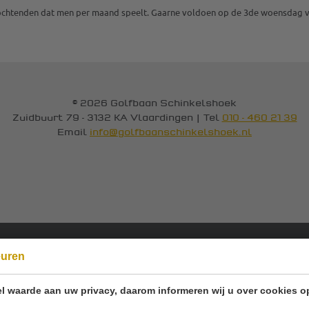
 ochtenden dat men per maand speelt. Gaarne voldoen op de 3de woensdag 
© 2026 Golfbaan Schinkelshoek
Zuidbuurt 79 - 3132 KA Vlaardingen
|
Tel
010 - 460 21 39
Email
info@golfbaanschinkelshoek.nl
euren
Onze sponsoren:
l waarde aan uw privacy, daarom informeren wij u over cookies o