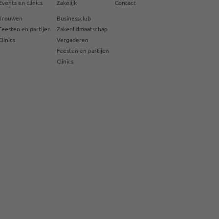
Events en clinics
Zakelijk
Contact
Trouwen
Businessclub
Feesten en partijen
Zakenlidmaatschap
Clinics
Vergaderen
Feesten en partijen
Clinics