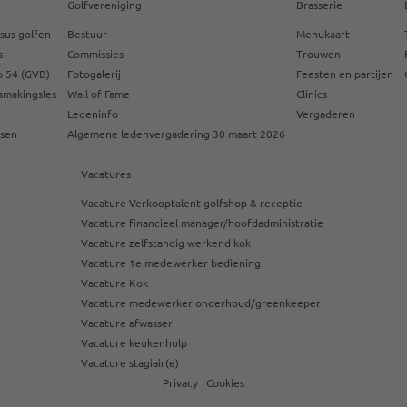
Golfvereniging
Brasserie
sus golfen
Bestuur
Menukaart
s
Commissies
Trouwen
 54 (GVB)
Fotogalerij
Feesten en partijen
smakingsles
Wall of Fame
Clinics
Ledeninfo
Vergaderen
ssen
Algemene ledenvergadering 30 maart 2026
Vacatures
Vacature Verkooptalent golfshop & receptie
Vacature financieel manager/hoofdadministratie
Vacature zelfstandig werkend kok
Vacature 1e medewerker bediening
Vacature Kok
Vacature medewerker onderhoud/greenkeeper
Vacature afwasser
Vacature keukenhulp
Vacature stagiair(e)
Privacy
Cookies