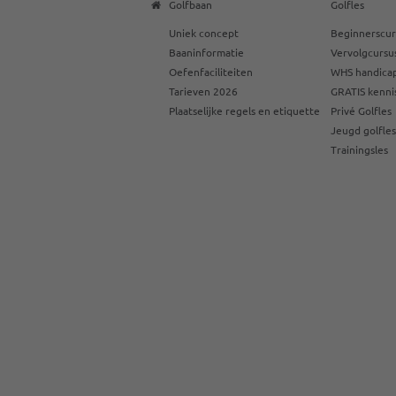
Golfbaan
Golfles
Uniek concept
Beginnerscur
Baaninformatie
Vervolgcursu
Oefenfaciliteiten
WHS handicap
Tarieven 2026
GRATIS kenni
Plaatselijke regels en etiquette
Privé Golfles
Jeugd golfle
Trainingsles