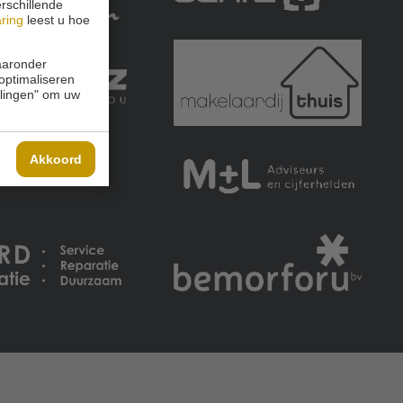
rschillende
aring
leest u hoe
waaronder
 optimaliseren
ellingen" om uw
Akkoord