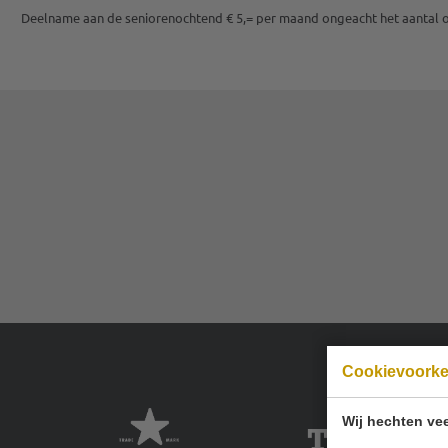
Deelname aan de seniorenochtend € 5,= per maand ongeacht het aantal
Cookievoork
Wij hechten vee