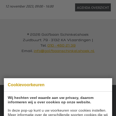
12 november 2023, 09:00 - 16:00
AGENDA OVERZICHT
© 2026 Golfbaan Schinkelshoek
Zuidbuurt 79 - 3132 KA Vlaardingen
|
Tel
010 - 460 21 39
Email
info@golfbaanschinkelshoek.nl
Cookievoorkeuren
Wij hechten veel waarde aan uw privacy, daarom
Onze sponsoren:
informeren wij u over cookies op onze website.
In deze pop-up kunt u uw voorkeuren voor cookies instellen.
Meer informatie over de verschillende soorten cookies die wij