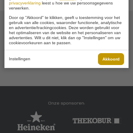
privacyverklaring
leest u hoe we uw persoonsgegevens
verwerken.
Door op "Akkoord" te klikken, geeft u toestemming voor het
gebruik van alle cookies, waaronder functionele, analytische
en advertentie/trackingcookies. Deze worden gebruikt voor
© 2026 Golfbaan Schinkelshoek
het optimaliseren van de website en het personaliseren van
Zuidbuurt 79 - 3132 KA Vlaardingen
|
advertenties. Wilt u dit niet, klik dan op "Instellingen" om uw
Tel
010 - 460 21 39
cookievoorkeuren aan te passen.
Email
info@golfbaanschinkelshoek.nl
Instellingen
Akkoord
Onze sponsoren: