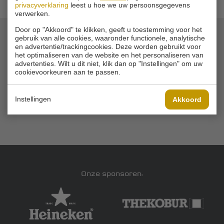
privacyverklaring
leest u hoe we uw persoonsgegevens
verwerken.
Door op "Akkoord" te klikken, geeft u toestemming voor het
gebruik van alle cookies, waaronder functionele, analytische
en advertentie/trackingcookies. Deze worden gebruikt voor
© 2026 Golfbaan Schinkelshoek
het optimaliseren van de website en het personaliseren van
Zuidbuurt 79 - 3132 KA Vlaardingen
|
advertenties. Wilt u dit niet, klik dan op "Instellingen" om uw
Tel
010 - 460 21 39
cookievoorkeuren aan te passen.
Email
info@golfbaanschinkelshoek.nl
Instellingen
Akkoord
Onze sponsoren: