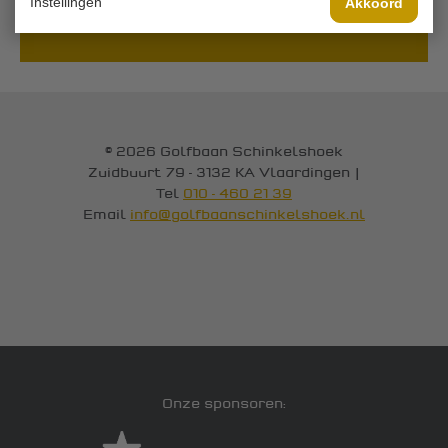
Instellingen
Akkoord
VERSTUUR!
© 2026 Golfbaan Schinkelshoek
Zuidbuurt 79 - 3132 KA Vlaardingen
|
Tel
010 - 460 21 39
Email
info@golfbaanschinkelshoek.nl
Onze sponsoren: