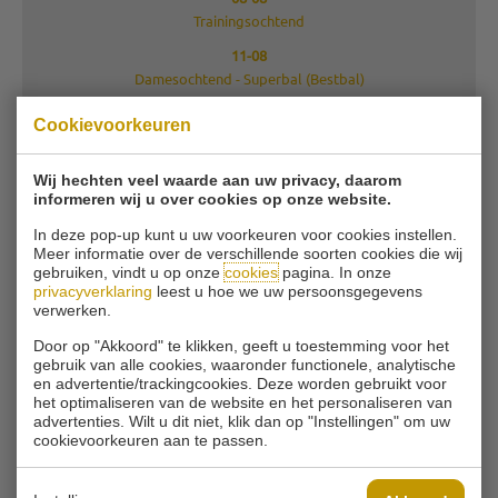
Trainingsochtend
11-08
Damesochtend - Superbal (Bestbal)
12-08
Cookievoorkeuren
Seniorenochtend
12-08
Wij hechten veel waarde aan uw privacy, daarom
GVB dag 1
informeren wij u over cookies op onze website.
13-08
In deze pop-up kunt u uw voorkeuren voor cookies instellen.
Trainingsavond
Meer informatie over de verschillende soorten cookies die wij
gebruiken, vindt u op onze
cookies
pagina. In onze
privacyverklaring
leest u hoe we uw persoonsgegevens
VOLLEDIGE AGENDA
verwerken.
Door op "Akkoord" te klikken, geeft u toestemming voor het
gebruik van alle cookies, waaronder functionele, analytische
BLIJF OP DE HOOGTE
en advertentie/trackingcookies. Deze worden gebruikt voor
het optimaliseren van de website en het personaliseren van
advertenties. Wilt u dit niet, klik dan op "Instellingen" om uw
Schrijf u in en blijf op de hoogte van alle aanbiedingen en
cookievoorkeuren aan te passen.
actualiteiten.