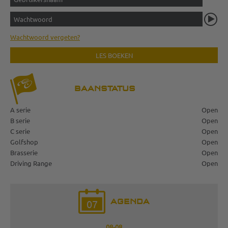
Wachtwoord vergeten?
LES BOEKEN
BAANSTATUS
A serie
Open
B serie
Open
C serie
Open
Golfshop
Open
Brasserie
Open
Driving Range
Open
AGENDA
07
08-08