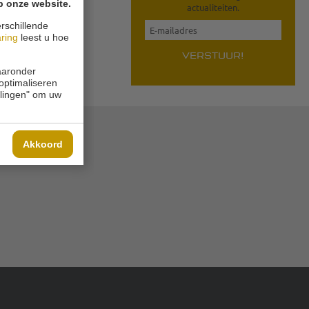
p onze website.
actualiteiten.
rschillende
aring
leest u hoe
VERSTUUR!
waaronder
 optimaliseren
ellingen" om uw
Akkoord