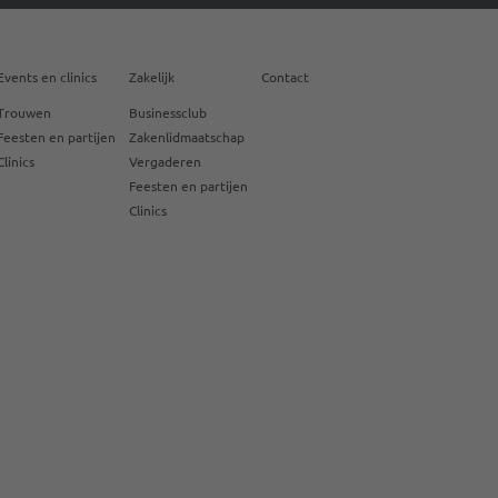
Events en clinics
Zakelijk
Contact
Trouwen
Businessclub
Feesten en partijen
Zakenlidmaatschap
Clinics
Vergaderen
Feesten en partijen
Clinics