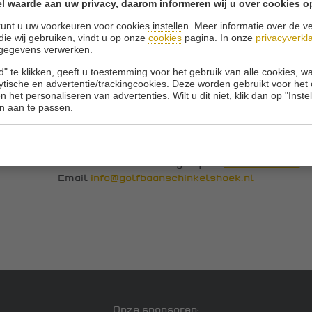
l waarde aan uw privacy, daarom informeren wij u over cookies o
unt u uw voorkeuren voor cookies instellen. Meer informatie over de ve
die wij gebruiken, vindt u op onze
cookies
pagina. In onze
privacyverkl
gegevens verwerken.
" te klikken, geeft u toestemming voor het gebruik van alle cookies, 
lytische en advertentie/trackingcookies. Deze worden gebruikt voor het
 het personaliseren van advertenties. Wilt u dit niet, klik dan op "Inst
n aan te passen.
© 2026 Golfbaan Schinkelshoek
Zuidbuurt 79 - 3132 KA Vlaardingen
|
Tel
010 - 460 21 39
Email
info@golfbaanschinkelshoek.nl
Onze sponsoren: