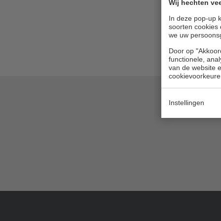
Wij hechten vee
In deze pop-up k
soorten cookies 
we uw persoons
Door op "Akkoord
functionele, ana
van de website en
cookievoorkeure
Instellingen