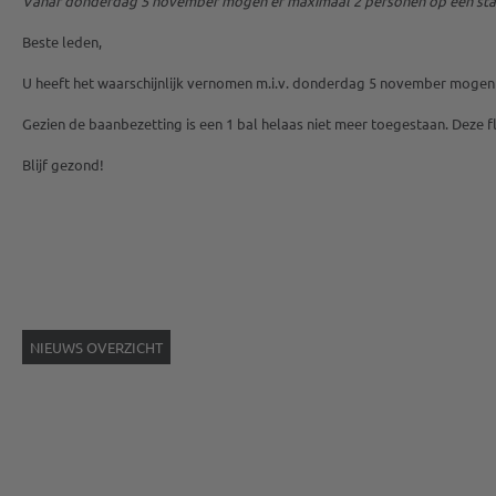
Vanaf donderdag 5 november mogen er maximaal 2 personen op een start
Beste leden,
U heeft het waarschijnlijk vernomen m.i.v. donderdag 5 november mogen
Gezien de baanbezetting is een 1 bal helaas niet meer toegestaan. Deze 
Blijf gezond!
NIEUWS OVERZICHT