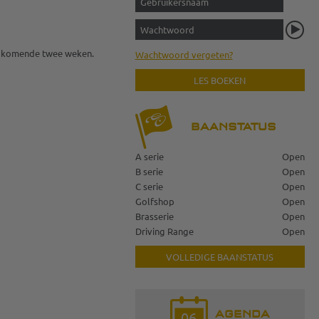
 de komende twee weken.
Wachtwoord vergeten?
LES BOEKEN
BAANSTATUS
A serie
Open
B serie
Open
C serie
Open
Golfshop
Open
Brasserie
Open
Driving Range
Open
VOLLEDIGE BAANSTATUS
AGENDA
06