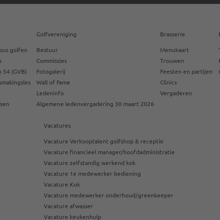
Golfvereniging
Brasserie
sus golfen
Bestuur
Menukaart
s
Commissies
Trouwen
 54 (GVB)
Fotogalerij
Feesten en partijen
smakingsles
Wall of Fame
Clinics
Ledeninfo
Vergaderen
ssen
Algemene ledenvergadering 30 maart 2026
Vacatures
Vacature Verkooptalent golfshop & receptie
Vacature financieel manager/hoofdadministratie
Vacature zelfstandig werkend kok
Vacature 1e medewerker bediening
Vacature Kok
Vacature medewerker onderhoud/greenkeeper
Vacature afwasser
Vacature keukenhulp