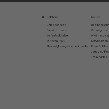
Golfbaan
Golfles
Uniek concept
Beginnerscur
Baaninformatie
Vervolgcursu
Oefenfaciliteiten
WHS handicap
Tarieven 2026
GRATIS kenni
Plaatselijke regels en etiquette
Privé Golfles
Jeugd golfle
Trainingsles