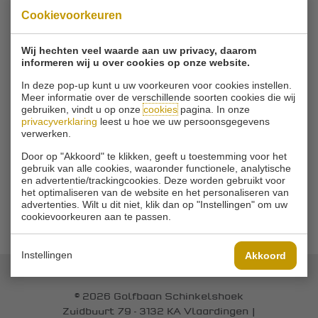
Cookievoorkeuren
13-08
Trainingsavond
Wij hechten veel waarde aan uw privacy, daarom
VOLLEDIGE AGENDA
informeren wij u over cookies op onze website.
In deze pop-up kunt u uw voorkeuren voor cookies instellen.
Meer informatie over de verschillende soorten cookies die wij
gebruiken, vindt u op onze
cookies
pagina. In onze
BLIJF OP DE HOOGTE
privacyverklaring
leest u hoe we uw persoonsgegevens
verwerken.
Schrijf u in en blijf op de hoogte van alle aanbiedingen en
actualiteiten.
Door op "Akkoord" te klikken, geeft u toestemming voor het
gebruik van alle cookies, waaronder functionele, analytische
en advertentie/trackingcookies. Deze worden gebruikt voor
het optimaliseren van de website en het personaliseren van
VERSTUUR!
advertenties. Wilt u dit niet, klik dan op "Instellingen" om uw
cookievoorkeuren aan te passen.
Instellingen
Akkoord
© 2026 Golfbaan Schinkelshoek
Zuidbuurt 79 - 3132 KA Vlaardingen
|