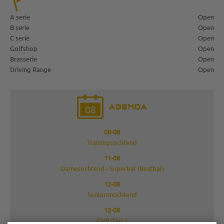
A serie
Open
B serie
Open
C serie
Open
Golfshop
Open
Brasserie
Open
Driving Range
Open
AGENDA
08
08-08
Trainingsochtend
11-08
Damesochtend - Superbal (Bestbal)
12-08
Seniorenochtend
12-08
GVB dag 1