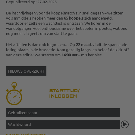
Gepubliceerd op: 27-02-2025
De inschrijvingen voor de koppelmatch zijn snel gegaan – we zitten
vol! Inmiddels hebben meer dan
65 koppels
zich aangemeld,
waardoor er zelfs een wachtlijst is ontstaan. We horen in de
wandelgangen veel enthousiasme over het spelen in poules, wat ons
nog meer zin geeft om van start te gaan.
Het aftellen is dan ook begonnen… Op
22 maart
vindt de spannende
loting plaats in de brasserie. Kom gezellig langs, en beleef de kick-off
van deze editie! We starten om
14:00 uur
– mis het niet!
NIEUWS OVERZICHT
STARTTIJD/
INLOGGEN
Wachtwoord vergeten?