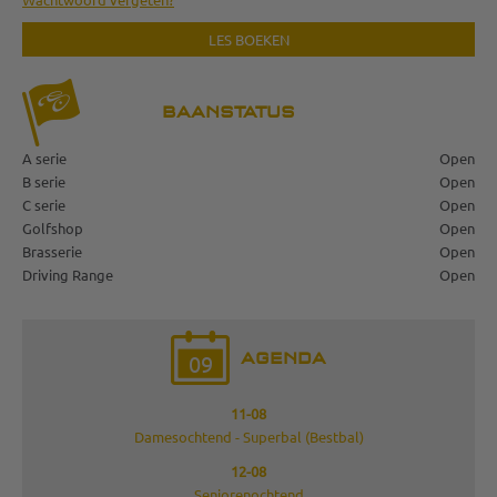
LES BOEKEN
BAANSTATUS
A serie
Open
B serie
Open
C serie
Open
Golfshop
Open
Brasserie
Open
Driving Range
Open
AGENDA
09
11-08
Damesochtend - Superbal (Bestbal)
12-08
Seniorenochtend