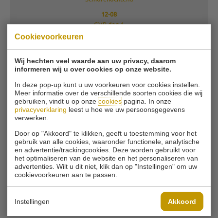
12-08
GVB dag 1
Cookievoorkeuren
13-08
Trainingsavond
Wij hechten veel waarde aan uw privacy, daarom
15-08
informeren wij u over cookies op onze website.
Trainingsochtend
In deze pop-up kunt u uw voorkeuren voor cookies instellen.
Meer informatie over de verschillende soorten cookies die wij
VOLLEDIGE AGENDA
gebruiken, vindt u op onze
cookies
pagina. In onze
privacyverklaring
leest u hoe we uw persoonsgegevens
verwerken.
BLIJF OP DE HOOGTE
Door op "Akkoord" te klikken, geeft u toestemming voor het
gebruik van alle cookies, waaronder functionele, analytische
Schrijf u in en blijf op de hoogte van alle aanbiedingen en
en advertentie/trackingcookies. Deze worden gebruikt voor
actualiteiten.
het optimaliseren van de website en het personaliseren van
advertenties. Wilt u dit niet, klik dan op "Instellingen" om uw
cookievoorkeuren aan te passen.
VERSTUUR!
Instellingen
Akkoord