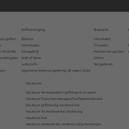
Golfvereniging
Brasserie
sus golfen
Bestuur
Menukaart
s
Commissies
Trouwen
 54 (GVB)
Fotogalerij
Feesten en partijen
smakingsles
Wall of Fame
Clinics
Ledeninfo
Vergaderen
ssen
Algemene ledenvergadering 30 maart 2026
Vacatures
Vacature Verkooptalent golfshop & receptie
Vacature financieel manager/hoofdadministratie
Vacature zelfstandig werkend kok
Vacature 1e medewerker bediening
Vacature Kok
Vacature medewerker onderhoud/greenkeeper