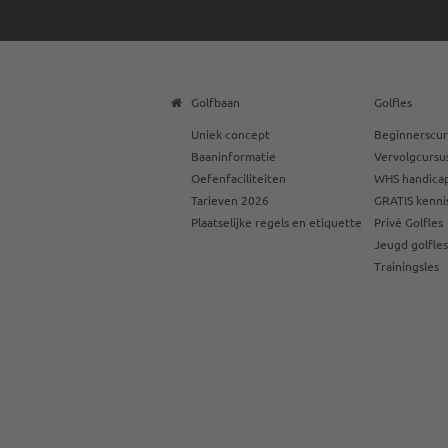
Golfbaan
Golfles
Uniek concept
Beginnerscur
Baaninformatie
Vervolgcursu
Oefenfaciliteiten
WHS handicap
Tarieven 2026
GRATIS kenni
Plaatselijke regels en etiquette
Privé Golfles
Jeugd golfle
Trainingsles