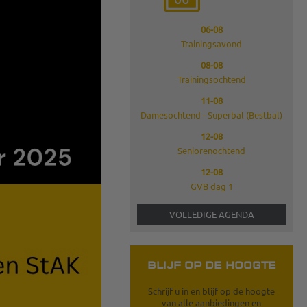
06-08
Trainingsavond
08-08
Trainingsochtend
11-08
Damesochtend - Superbal (Bestbal)
12-08
Seniorenochtend
12-08
GVB dag 1
VOLLEDIGE AGENDA
BLIJF OP DE HOOGTE
Schrijf u in en blijf op de hoogte
van alle aanbiedingen en