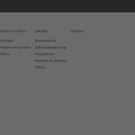
Events en clinics
Zakelijk
Contact
Trouwen
Businessclub
Feesten en partijen
Zakenlidmaatschap
Clinics
Vergaderen
Feesten en partijen
Clinics