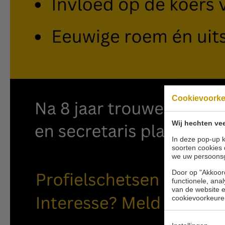
Cookievoork
Wij hechten vee
In deze pop-up k
soorten cookies 
we uw persoons
Door op "Akkoord
functionele, ana
van de website en
cookievoorkeure