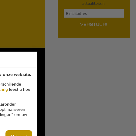
actualiteiten.
VERSTUUR!
p onze website.
rschillende
aring
leest u hoe
waaronder
 optimaliseren
ellingen" om uw