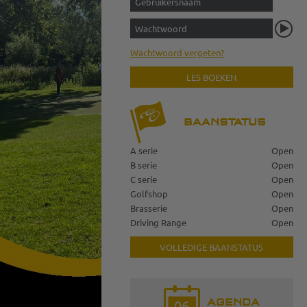
Wachtwoord vergeten?
LES BOEKEN
BAANSTATUS
A serie
Open
B serie
Open
C serie
Open
Golfshop
Open
Brasserie
Open
Driving Range
Open
VOLLEDIGE BAANSTATUS
AGENDA
06