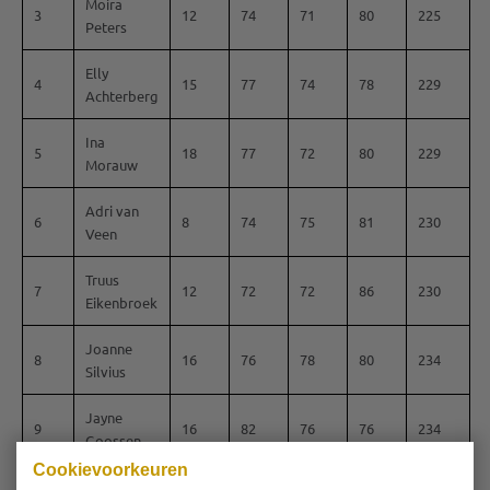
Moira
3
12
74
71
80
225
Peters
Elly
4
15
77
74
78
229
Achterberg
Ina
5
18
77
72
80
229
Morauw
Adri van
6
8
74
75
81
230
Veen
Truus
7
12
72
72
86
230
Eikenbroek
Joanne
8
16
76
78
80
234
Silvius
Jayne
9
16
82
76
76
234
Goossen
Cookievoorkeuren
Irene