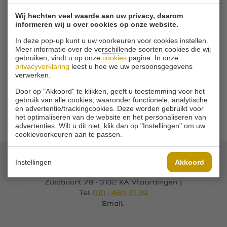
10
4
80
81
78
239
Schoonfeld
Wij hechten veel waarde aan uw privacy, daarom
informeren wij u over cookies op onze website.
Esther van
11
14
81
82
81
244
In deze pop-up kunt u uw voorkeuren voor cookies instellen.
der Lans
Meer informatie over de verschillende soorten cookies die wij
gebruiken, vindt u op onze
cookies
pagina. In onze
Ariette
privacyverklaring
leest u hoe we uw persoonsgegevens
12
11
87
92
83
262
Silvius
verwerken.
Door op "Akkoord" te klikken, geeft u toestemming voor het
Laura van
gebruik van alle cookies, waaronder functionele, analytische
13
der
7
90
86
88
264
en advertentie/trackingcookies. Deze worden gebruikt voor
Weijden
het optimaliseren van de website en het personaliseren van
advertenties. Wilt u dit niet, klik dan op "Instellingen" om uw
cookievoorkeuren aan te passen.
Instellingen
Akkoord
© 2026 Golfvereniging Schinkelshoek
Zuidbuurt 79 - 3132 KA Vlaardingen
|
Tel
010 - 460 21 39
Email