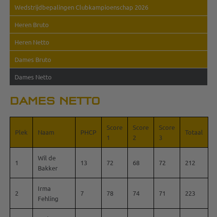
Wedstrijdbepalingen Clubkampioenschap 2026
Heren Bruto
Heren Netto
Dames Bruto
Dames Netto
DAMES NETTO
Score
Score
Score
Plek
Naam
PHCP
Totaal
1
2
3
Wil de
1
13
72
68
72
212
Bakker
Irma
2
7
78
74
71
223
Fehling