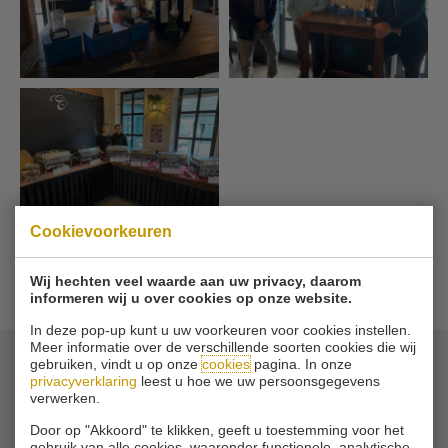
Cookievoorkeuren
Wij hechten veel waarde aan uw privacy, daarom
GALERIJ OVERZICHT
informeren wij u over cookies op onze website.
In deze pop-up kunt u uw voorkeuren voor cookies instellen.
Meer informatie over de verschillende soorten cookies die wij
gebruiken, vindt u op onze
cookies
pagina. In onze
privacyverklaring
leest u hoe we uw persoonsgegevens
© 2026 Golfvereniging Schinkelshoek
verwerken.
Zuidbuurt 79 - 3132 KA Vlaardingen
|
Door op "Akkoord" te klikken, geeft u toestemming voor het
Tel
010 - 460 21 39
gebruik van alle cookies, waaronder functionele, analytische