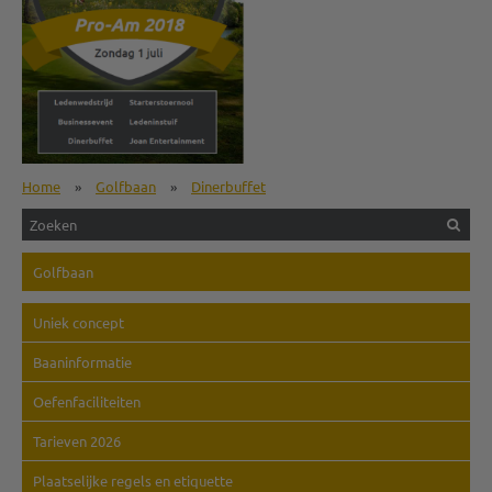
Home
»
Golfbaan
»
Dinerbuffet
Golfbaan
Uniek concept
Baaninformatie
Oefenfaciliteiten
Tarieven 2026
Plaatselijke regels en etiquette