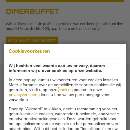
DINERBUFFET
Wilt u dineren met de pro’s en genieten van een heerlijk buffet en live
muziek? Voor slechts € 25,- p.p. bent u ook van de partij!
INSCHRIJVEN DINERBUFFET
Cookievoorkeuren
Wij hechten veel waarde aan uw privacy, daarom
informeren wij u over cookies op onze website.
In deze pop-up kunt u uw voorkeuren voor cookies instellen.
© 2026 Golfbaan Schinkelshoek
Meer informatie over de verschillende soorten cookies die wij
Zuidbuurt 79 - 3132 KA Vlaardingen
|
gebruiken, vindt u op onze
cookies
pagina. In onze
Tel
010 - 460 21 39
privacyverklaring
leest u hoe we uw persoonsgegevens
verwerken.
Email
info@golfbaanschinkelshoek.nl
Door op "Akkoord" te klikken, geeft u toestemming voor het
gebruik van alle cookies, waaronder functionele, analytische
en advertentie/trackingcookies. Deze worden gebruikt voor
het optimaliseren van de website en het personaliseren van
advertenties. Wilt u dit niet, klik dan op "Instellingen" om uw