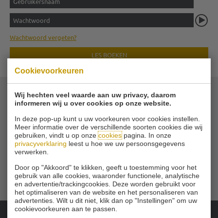
Wachtwoord vergeten?
LES BOEKEN
Cookievoorkeuren
Wij hechten veel waarde aan uw privacy, daarom
informeren wij u over cookies op onze website.
© 2026 Golfvereniging Schinkelshoek
Zuidbuurt 79 - 3132 KA Vlaardingen
|
In deze pop-up kunt u uw voorkeuren voor cookies instellen.
Tel
010 - 460 21 39
Meer informatie over de verschillende soorten cookies die wij
gebruiken, vindt u op onze
cookies
pagina. In onze
Email
privacyverklaring
leest u hoe we uw persoonsgegevens
verwerken.
Door op "Akkoord" te klikken, geeft u toestemming voor het
gebruik van alle cookies, waaronder functionele, analytische
en advertentie/trackingcookies. Deze worden gebruikt voor
het optimaliseren van de website en het personaliseren van
advertenties. Wilt u dit niet, klik dan op "Instellingen" om uw
cookievoorkeuren aan te passen.