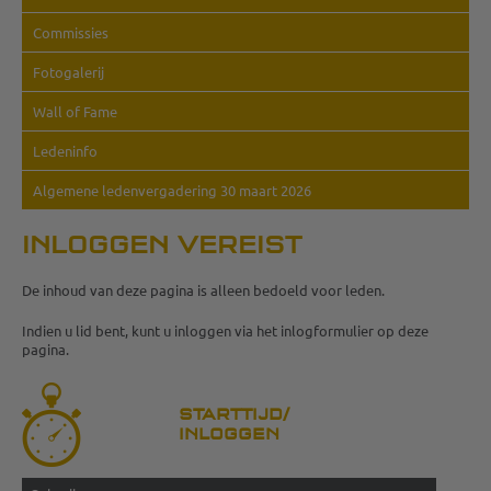
Commissies
Fotogalerij
Wall of Fame
Ledeninfo
Algemene ledenvergadering 30 maart 2026
INLOGGEN VEREIST
De inhoud van deze pagina is alleen bedoeld voor leden.
Indien u lid bent, kunt u inloggen via het inlogformulier op deze
pagina.
STARTTIJD/
INLOGGEN