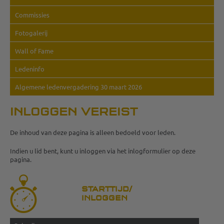
Commissies
Fotogalerij
Wall of Fame
Ledeninfo
Algemene ledenvergadering 30 maart 2026
INLOGGEN VEREIST
De inhoud van deze pagina is alleen bedoeld voor leden.
Indien u lid bent, kunt u inloggen via het inlogformulier op deze
pagina.
STARTTIJD/
INLOGGEN