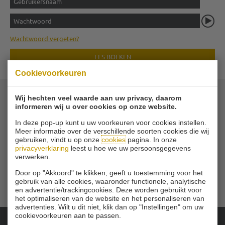
Wachtwoord vergeten?
LES BOEKEN
Cookievoorkeuren
Wij hechten veel waarde aan uw privacy, daarom
informeren wij u over cookies op onze website.
© 2026 Golfvereniging Schinkelshoek
Zuidbuurt 79 - 3132 KA Vlaardingen
|
In deze pop-up kunt u uw voorkeuren voor cookies instellen.
Tel
010 - 460 21 39
Meer informatie over de verschillende soorten cookies die wij
gebruiken, vindt u op onze
cookies
pagina. In onze
Email
privacyverklaring
leest u hoe we uw persoonsgegevens
verwerken.
Door op "Akkoord" te klikken, geeft u toestemming voor het
gebruik van alle cookies, waaronder functionele, analytische
en advertentie/trackingcookies. Deze worden gebruikt voor
het optimaliseren van de website en het personaliseren van
advertenties. Wilt u dit niet, klik dan op "Instellingen" om uw
cookievoorkeuren aan te passen.