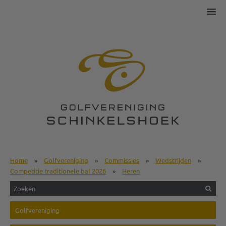
Home
»
Golfvereniging
»
Commissies
»
Wedstrijden
»
Competitie traditionele bal 2026
»
Heren
Golfvereniging