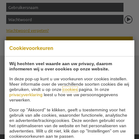
Wachtwoord vergeten?
LES BOEKEN
Cookievoorkeuren
Wij hechten veel waarde aan uw privacy, daarom
informeren wij u over cookies op onze website.
© 2026 Golfvereniging Schinkelshoek
In deze pop-up kunt u uw voorkeuren voor cookies instellen.
Zuidbuurt 79 - 3132 KA Vlaardingen
|
Meer informatie over de verschillende soorten cookies die wij
Tel
010 - 460 21 39
gebruiken, vindt u op onze
cookies
pagina. In onze
Email
privacyverklaring
leest u hoe we uw persoonsgegevens
verwerken.
Door op "Akkoord" te klikken, geeft u toestemming voor het
gebruik van alle cookies, waaronder functionele, analytische
en advertentie/trackingcookies. Deze worden gebruikt voor
het optimaliseren van de website en het personaliseren van
advertenties. Wilt u dit niet, klik dan op "Instellingen" om uw
cookievoorkeuren aan te passen.