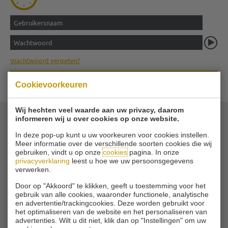
Wachtwoord vergeten?
LES BOEKEN
Cookievoorkeuren
Wij hechten veel waarde aan uw privacy, daarom
informeren wij u over cookies op onze website.
© 2026 Golfvereniging Schinkelshoek
In deze pop-up kunt u uw voorkeuren voor cookies instellen.
Zuidbuurt 79 - 3132 KA Vlaardingen
|
Meer informatie over de verschillende soorten cookies die wij
gebruiken, vindt u op onze
cookies
pagina. In onze
Tel
010 - 460 21 39
privacyverklaring
leest u hoe we uw persoonsgegevens
Email
verwerken.
Door op "Akkoord" te klikken, geeft u toestemming voor het
gebruik van alle cookies, waaronder functionele, analytische
en advertentie/trackingcookies. Deze worden gebruikt voor
het optimaliseren van de website en het personaliseren van
advertenties. Wilt u dit niet, klik dan op "Instellingen" om uw