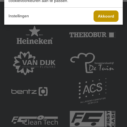
cookievoorkeuren aan te passen.
Instellingen
Akkoord
Onze sponsoren: