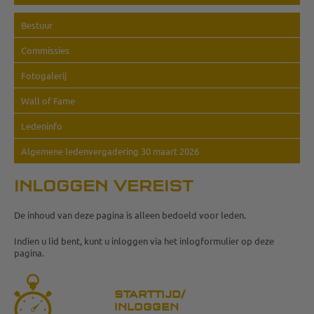
Bestuur
Commissies
Fotogalerij
Wall of Fame
Ledeninfo
Algemene ledenvergadering 30 maart 2026
INLOGGEN VEREIST
De inhoud van deze pagina is alleen bedoeld voor leden.
Indien u lid bent, kunt u inloggen via het inlogformulier op deze
pagina.
STARTTIJD/
INLOGGEN