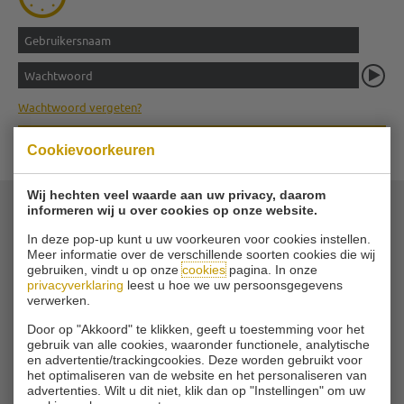
Wachtwoord vergeten?
LES BOEKEN
Cookievoorkeuren
Wij hechten veel waarde aan uw privacy, daarom
informeren wij u over cookies op onze website.
© 2026 Golfvereniging Schinkelshoek
In deze pop-up kunt u uw voorkeuren voor cookies instellen.
Zuidbuurt 79 - 3132 KA Vlaardingen
|
Meer informatie over de verschillende soorten cookies die wij
gebruiken, vindt u op onze
cookies
pagina. In onze
Tel
010 - 460 21 39
privacyverklaring
leest u hoe we uw persoonsgegevens
Email
verwerken.
Door op "Akkoord" te klikken, geeft u toestemming voor het
gebruik van alle cookies, waaronder functionele, analytische
en advertentie/trackingcookies. Deze worden gebruikt voor
het optimaliseren van de website en het personaliseren van
advertenties. Wilt u dit niet, klik dan op "Instellingen" om uw