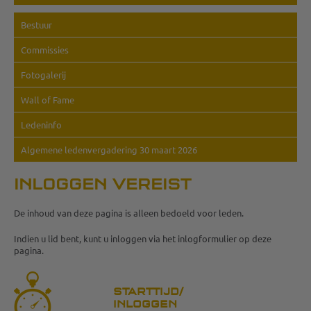
Bestuur
Commissies
Fotogalerij
Wall of Fame
Ledeninfo
Algemene ledenvergadering 30 maart 2026
INLOGGEN VEREIST
De inhoud van deze pagina is alleen bedoeld voor leden.
Indien u lid bent, kunt u inloggen via het inlogformulier op deze
pagina.
STARTTIJD/
INLOGGEN