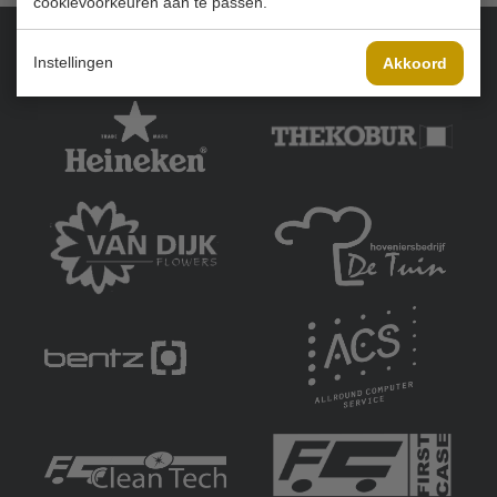
cookievoorkeuren aan te passen.
Instellingen
Akkoord
Onze sponsoren: