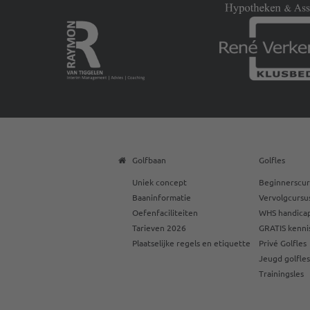
Golfbaan
Golfles
Uniek concept
Beginnerscur
Baaninformatie
Vervolgcursu
Oefenfaciliteiten
WHS handicap
Tarieven 2026
GRATIS kenni
Plaatselijke regels en etiquette
Privé Golfles
Jeugd golfle
Trainingsles