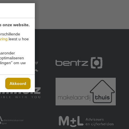
p onze website.
rschillende
aring
leest u hoe
waaronder
 optimaliseren
ellingen" om uw
Akkoord