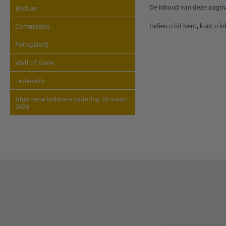
De inhoud van deze pagina
Bestuur
Indien u lid bent, kunt u 
Commissies
Fotogalerij
Wall of Fame
Ledeninfo
Algemene ledenvergadering 30 maart
2026