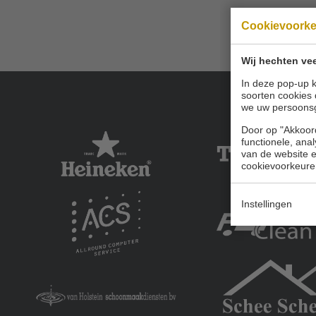
Cookievoork
Wij hechten vee
In deze pop-up k
soorten cookies 
we uw persoons
Door op "Akkoord
functionele, ana
van de website en
cookievoorkeure
Instellingen