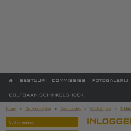
BESTUUR
COMMISSIES
FOTOGALERIJ
GOLFBAAN SCHINKELSHOEK
Home
»
Golfvereniging
»
Commissies
»
Wedstrijden
»
Schin
INLOGGE
Golfvereniging